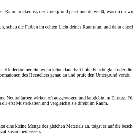
aum trocken ist, der Untergrund passt und du weißt, was du dir wüns
ten, schau die Farben im echten Licht deines Raums an, und dann entsch
 Kinderzimmer ein, wenn keine dauerhaft hohe Feuchtigkeit oder direkt
nformationen des Herstellers genau an und prüfe den Untergrund vorab.
 Neutralfarben wirken oft ausgewogen und langlebig im Einsatz. Für 
dir erst Musterkarten und vergleichst sie direkt im Raum.
t eine kleine Menge des gleichen Materials an, trägst es auf die beschä
r gut zusammenpassen.