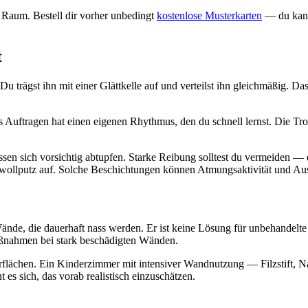
m Raum. Bestell dir vorher unbedingt
kostenlose Musterkarten
— du kanns
t
u trägst ihn mit einer Glättkelle auf und verteilst ihn gleichmäßig. D
 Auftragen hat einen eigenen Rhythmus, den du schnell lernst. Die Troc
ssen sich vorsichtig abtupfen. Starke Reibung solltest du vermeiden — d
ollputz auf. Solche Beschichtungen können Atmungsaktivität und Ausb
 Wände, die dauerhaft nass werden. Er ist keine Lösung für unbehand
Maßnahmen bei stark beschädigten Wänden.
flächen. Ein Kinderzimmer mit intensiver Wandnutzung — Filzstift, Na
 es sich, das vorab realistisch einzuschätzen.