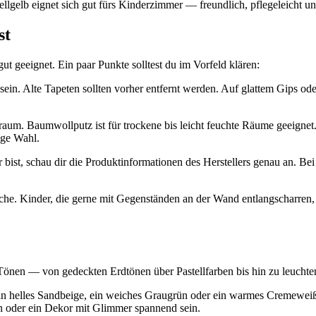
elb eignet sich gut fürs Kinderzimmer — freundlich, pflegeleicht und
st
ut geeignet. Ein paar Punkte solltest du im Vorfeld klären:
sein. Alte Tapeten sollten vorher entfernt werden. Auf glattem Gips
aum. Baumwollputz ist für trockene bis leicht feuchte Räume geeignet.
ige Wahl.
ist, schau dir die Produktinformationen des Herstellers genau an. Bei 
che. Kinder, die gerne mit Gegenständen an der Wand entlangscharren, h
n Tönen — von gedeckten Erdtönen über Pastellfarben bis hin zu leuchte
in helles Sandbeige, ein weiches Graugrün oder ein warmes Cremewei
 oder ein Dekor mit Glimmer spannend sein.