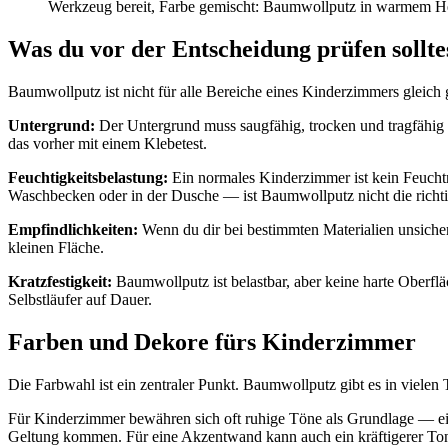
Werkzeug bereit, Farbe gemischt: Baumwollputz in warmem Hellg
Was du vor der Entscheidung prüfen sollte
Baumwollputz ist nicht für alle Bereiche eines Kinderzimmers gleich g
Untergrund:
Der Untergrund muss saugfähig, trocken und tragfähig 
das vorher mit einem Klebetest.
Feuchtigkeitsbelastung:
Ein normales Kinderzimmer ist kein Feuchtr
Waschbecken oder in der Dusche — ist Baumwollputz nicht die richt
Empfindlichkeiten:
Wenn du dir bei bestimmten Materialien unsicher b
kleinen Fläche.
Kratzfestigkeit:
Baumwollputz ist belastbar, aber keine harte Oberflä
Selbstläufer auf Dauer.
Farben und Dekore fürs Kinderzimmer
Die Farbwahl ist ein zentraler Punkt. Baumwollputz gibt es in viele
Für Kinderzimmer bewähren sich oft ruhige Töne als Grundlage — e
Geltung kommen. Für eine Akzentwand kann auch ein kräftigerer Ton