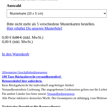
Auswahl
Bitte nicht mehr als 5 verschiedene Musterkarten bestellen.
Hier erhältst Du unseren Musterbrief
.
0,00
€
0,00
€
(inkl. MwSt.)
0,00
€
(inkl. MwSt.)
In den Warenkorb
Allgemeine Geschäftsbedingungen
100 Tage Rückgaberecht versandkostenfrei!
Retourenlabel hier anfordern.
Kein Rückgaberecht für individuell angefertigte Artikel.
Versandkostenfreie Lieferung. Die angegebenen Lieferzeiten gelten nur für Lief
Für andere Länder lies bitte unsere
Versandbedingungen
.
Alle Preise inklusive deutscher MwSt. Der Gesamtpreis ist abhängig vom Mehrwert
Technisches Datenblatt (für Baumwollputz):