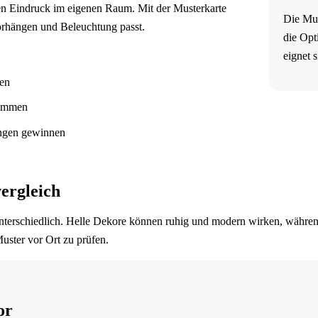
t den Eindruck im eigenen Raum. Mit der Musterkarte
Die Mus
orhängen und Beleuchtung passt.
die Opt
eignet 
hen
timmen
engen gewinnen
ergleich
erschiedlich. Helle Dekore können ruhig und modern wirken, während
uster vor Ort zu prüfen.
or