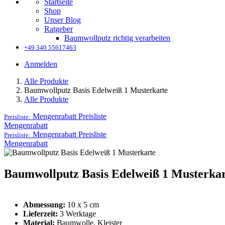
Startseite
Shop
Unser Blog
Ratgeber
Baumwollputz richtig verarbeiten
+49 340 55617463
Anmelden
Alle Produkte
Baumwollputz Basis Edelweiß 1 Musterkarte
Alle Produkte
Mengenrabatt
Preisliste
Preisliste:
Mengenrabatt
Mengenrabatt
Preisliste
Preisliste:
Mengenrabatt
Baumwollputz Basis Edelweiß 1 Musterka
Abmessung:
10 x 5 cm
Lieferzeit:
3 Werktage
Material:
Baumwolle, Kleister