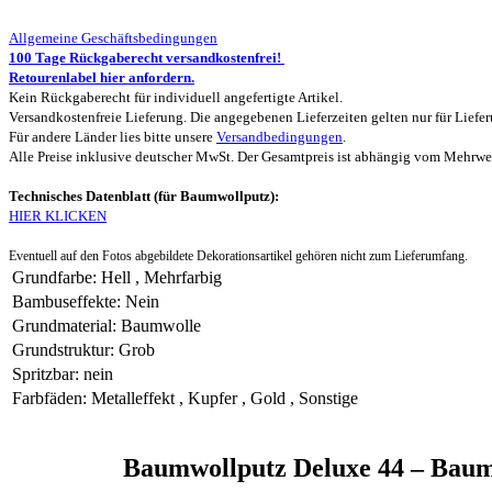
Allgemeine Geschäftsbedingungen
100 Tage Rückgaberecht versandkostenfrei!
Retourenlabel hier anfordern.
Kein Rückgaberecht für individuell angefertigte Artikel.
Versandkostenfreie Lieferung. Die angegebenen Lieferzeiten gelten nur für Lief
Für andere Länder lies bitte unsere
Versandbedingungen
.
Alle Preise inklusive deutscher MwSt. Der Gesamtpreis ist abhängig vom Mehrwert
Technisches Datenblatt (für Baumwollputz):
HIER KLICKEN
Eventuell auf den Fotos abgebildete Dekorationsartikel gehören nicht zum Lieferumfang.
Grundfarbe
:
Hell
,
Mehrfarbig
Bambuseffekte
:
Nein
Grundmaterial
:
Baumwolle
Grundstruktur
:
Grob
Spritzbar
:
nein
Farbfäden
:
Metalleffekt
,
Kupfer
,
Gold
,
Sonstige
Baumwollputz Deluxe 44 – Baum