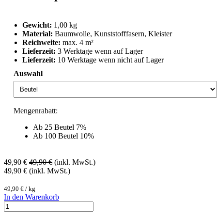
Gewicht:
1,00 kg
Material:
Baumwolle, Kunststofffasern, Kleister
Reichweite:
max. 4 m²
Lieferzeit:
3 Werktage wenn auf Lager
Lieferzeit:
10 Werktage wenn nicht auf Lager
Auswahl
Mengenrabatt:
Ab 25 Beutel 7%
Ab 100 Beutel 10%
49,90
€
49,90
€
(inkl. MwSt.)
49,90
€
(inkl. MwSt.)
49,90
€
/
kg
In den Warenkorb