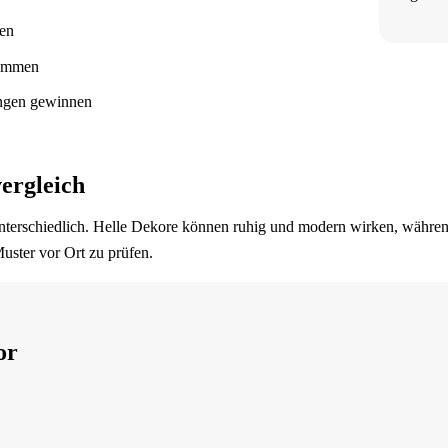
hen
timmen
engen gewinnen
ergleich
erschiedlich. Helle Dekore können ruhig und modern wirken, während
uster vor Ort zu prüfen.
or