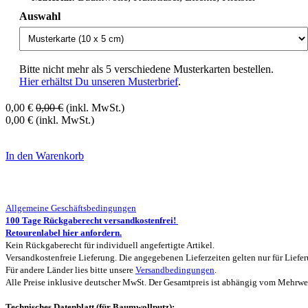
Auswahl
Bitte nicht mehr als 5 verschiedene Musterkarten bestellen.
Hier erhältst Du unseren Musterbrief
.
0,00
€
0,00
€
(inkl. MwSt.)
0,00
€
(inkl. MwSt.)
In den Warenkorb
Allgemeine Geschäftsbedingungen
100 Tage Rückgaberecht versandkostenfrei!
Retourenlabel hier anfordern.
Kein Rückgaberecht für individuell angefertigte Artikel.
Versandkostenfreie Lieferung. Die angegebenen Lieferzeiten gelten nur für Lief
Für andere Länder lies bitte unsere
Versandbedingungen
.
Alle Preise inklusive deutscher MwSt. Der Gesamtpreis ist abhängig vom Mehrwert
Technisches Datenblatt (für Baumwollputz):