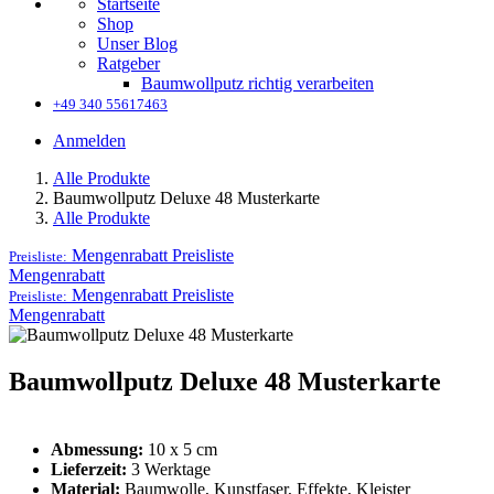
Startseite
Shop
Unser Blog
Ratgeber
Baumwollputz richtig verarbeiten
+49 340 55617463
Anmelden
Alle Produkte
Baumwollputz Deluxe 48 Musterkarte
Alle Produkte
Mengenrabatt
Preisliste
Preisliste:
Mengenrabatt
Mengenrabatt
Preisliste
Preisliste:
Mengenrabatt
Baumwollputz Deluxe 48 Musterkarte
Abmessung:
10 x 5 cm
Lieferzeit:
3 Werktage
Material:
Baumwolle, Kunstfaser, Effekte, Kleister