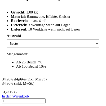
Gewicht:
1,00 kg
Material:
Baumwolle, Effekte, Kleister
Reichweite:
max. 4 m²
Lieferzeit:
3 Werktage wenn auf Lager
Lieferzeit:
10 Werktage wenn nicht auf Lager
Auswahl
Mengenrabatt:
Ab 25 Beutel 7%
Ab 100 Beutel 10%
34,90
€
34,90
€
(inkl. MwSt.)
34,90
€
(inkl. MwSt.)
34,90
€
/
kg
In den Warenkorb