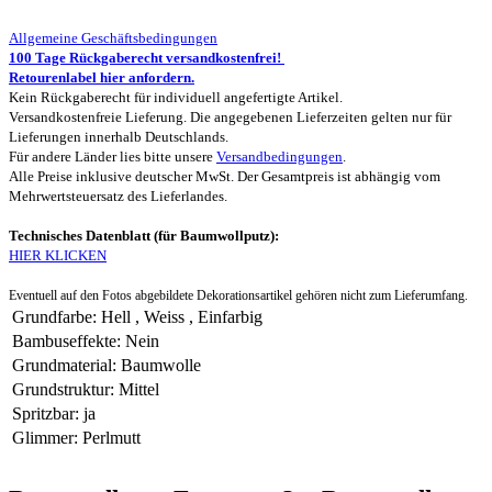
Allgemeine Geschäftsbedingungen
100 Tage Rückgaberecht versandkostenfrei!
Retourenlabel hier anfordern.
Kein Rückgaberecht für individuell angefertigte Artikel.
Versandkostenfreie Lieferung. Die angegebenen Lieferzeiten gelten nur für
Lieferungen innerhalb Deutschlands.
Für andere Länder lies bitte unsere
Versandbedingungen
.
Alle Preise inklusive deutscher MwSt. Der Gesamtpreis ist abhängig vom
Mehrwertsteuersatz des Lieferlandes.
Technisches Datenblatt (für Baumwollputz):
HIER KLICKEN
Eventuell auf den Fotos abgebildete Dekorationsartikel gehören nicht zum Lieferumfang.
Grundfarbe
:
Hell
,
Weiss
,
Einfarbig
Bambuseffekte
:
Nein
Grundmaterial
:
Baumwolle
Grundstruktur
:
Mittel
Spritzbar
:
ja
Glimmer
:
Perlmutt