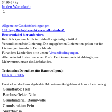
34,90
€
/
kg
In den Warenkorb
Allgemeine Geschäftsbedingungen
100 Tage Rückgaberecht versandkostenfrei!
Retourenlabel hier anfordern.
Kein Rückgaberecht für individuell angefertigte Artikel.
Versandkostenfreie Lieferung. Die angegebenen Lieferzeiten gelten nur für
Lieferungen innerhalb Deutschlands.
Für andere Länder lies bitte unsere
Versandbedingungen
.
Alle Preise inklusive deutscher MwSt. Der Gesamtpreis ist abhängig vom
Mehrwertsteuersatz des Lieferlandes.
Technisches Datenblatt (für Baumwollputz):
HIER KLICKEN
Eventuell auf den Fotos abgebildete Dekorationsartikel gehören nicht zum Lieferumfang.
Grundfarbe
:
Hell
Bambuseffekte
:
Nein
Grundmaterial
:
Baumwolle
Grundstruktur
:
Fein
Spritzbar
:
ja