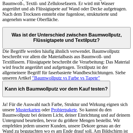
Baumwoll-, Textil- und Zellulosefasern. Er wird mit Wasser
angerührt und als Flüssigtapete auf Wand oder Decke aufgetragen.
Nach dem Trocknen entsteht eine fugenlose, strukturierte und
angenehm warme Oberfläche.
Was ist der Unterschied zwischen Baumwollputz,
Flüssigtapete und Textilputz?
Die Begriffe werden häufig ähnlich verwendet. Baumwollputz
beschreibt vor allem die Materialbasis aus Baumwoll- und
Textilfasern. Flüssigtapete beschreibt die Verarbeitung: Das Material
wird feucht angerührt und aufgetragen. Textilputz ist der
allgemeinere Begriff für faserbasierte Wandbeschichtungen. Siehe
unseren Artikel
"Baumwollputz vs Farbe vs Tapete"
Kann ich Baumwollputz vor dem Kauf testen?
Ja! Für die Auswahl nach Farbe, Struktur und Wirkung eignen sich
unsere
Musterkarten
oder
Probierpakete
. So kannst du den
Baumwollputz bei deinem Licht, deiner Einrichtung und auf deinem
Untergrund beurteilen, bevor du größere Mengen bestellst. Wir
empfehlen jedem unserer Kunden, unsere Dekore genau an der
Wand zu begutachten wo es am Ende drauf soll. Am Bildschirm ist