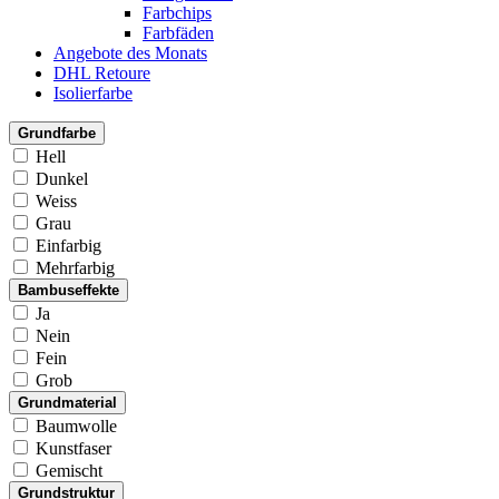
Farbchips
Farbfäden
Angebote des Monats
DHL Retoure
Isolierfarbe
Grundfarbe
Hell
Dunkel
Weiss
Grau
Einfarbig
Mehrfarbig
Bambuseffekte
Ja
Nein
Fein
Grob
Grundmaterial
Baumwolle
Kunstfaser
Gemischt
Grundstruktur