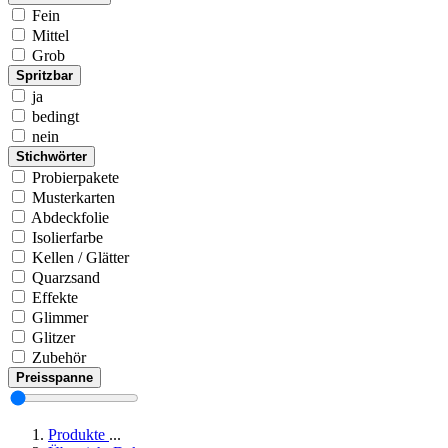
Fein
Mittel
Grob
Spritzbar
ja
bedingt
nein
Stichwörter
Probierpakete
Musterkarten
Abdeckfolie
Isolierfarbe
Kellen / Glätter
Quarzsand
Effekte
Glimmer
Glitzer
Zubehör
Preisspanne
Produkte
...