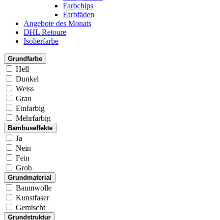
Farbchips
Farbfäden
Angebote des Monats
DHL Retoure
Isolierfarbe
Grundfarbe
Hell
Dunkel
Weiss
Grau
Einfarbig
Mehrfarbig
Bambuseffekte
Ja
Nein
Fein
Grob
Grundmaterial
Baumwolle
Kunstfaser
Gemischt
Grundstruktur