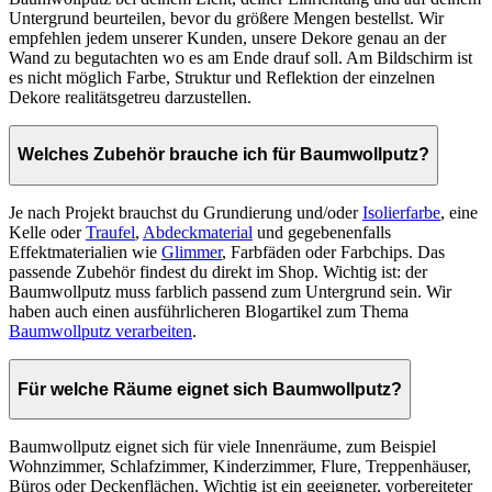
Untergrund beurteilen, bevor du größere Mengen bestellst. Wir
empfehlen jedem unserer Kunden, unsere Dekore genau an der
Wand zu begutachten wo es am Ende drauf soll. Am Bildschirm ist
es nicht möglich Farbe, Struktur und Reflektion der einzelnen
Dekore realitätsgetreu darzustellen.
Welches Zubehör brauche ich für Baumwollputz?
Je nach Projekt brauchst du Grundierung und/oder
Isolierfarbe
, eine
Kelle oder
Traufel
,
Abdeckmaterial
und gegebenenfalls
Effektmaterialien wie
Glimmer
, Farbfäden oder Farbchips. Das
passende Zubehör findest du direkt im Shop. Wichtig ist: der
Baumwollputz muss farblich passend zum Untergrund sein. Wir
haben auch einen ausführlicheren Blogartikel zum Thema
Baumwollputz verarbeiten
.
Für welche Räume eignet sich Baumwollputz?
Baumwollputz eignet sich für viele Innenräume, zum Beispiel
Wohnzimmer, Schlafzimmer, Kinderzimmer, Flure, Treppenhäuser,
Büros oder Deckenflächen. Wichtig ist ein geeigneter, vorbereiteter