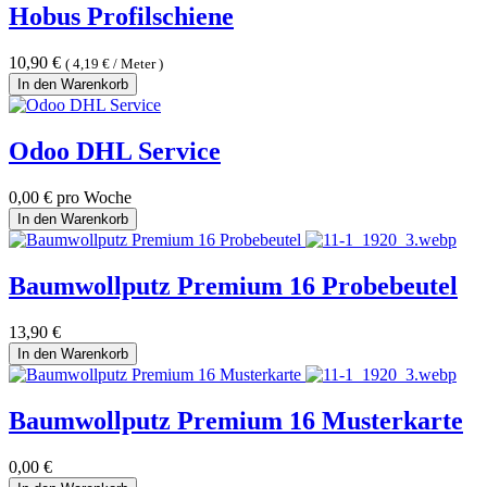
Hobus Profilschiene
10,90
€
(
4,19
€
/
Meter
)
In den Warenkorb
Odoo DHL Service
0,00
€
pro Woche
In den Warenkorb
Baumwollputz Premium 16 Probebeutel
13,90
€
In den Warenkorb
Baumwollputz Premium 16 Musterkarte
0,00
€