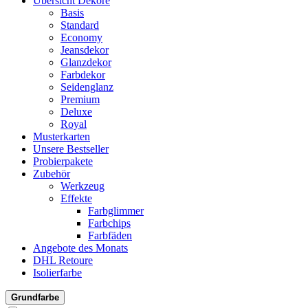
Übersicht Dekore
Basis
Standard
Economy
Jeansdekor
Glanzdekor
Farbdekor
Seidenglanz
Premium
Deluxe
Royal
Musterkarten
Unsere Bestseller
Probierpakete
Zubehör
Werkzeug
Effekte
Farbglimmer
Farbchips
Farbfäden
Angebote des Monats
DHL Retoure
Isolierfarbe
Grundfarbe