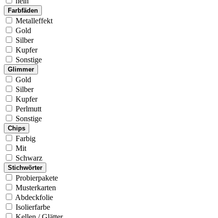
nein
Farbfäden
Metalleffekt
Gold
Silber
Kupfer
Sonstige
Glimmer
Gold
Silber
Kupfer
Perlmutt
Sonstige
Chips
Farbig
Mit
Schwarz
Stichwörter
Probierpakete
Musterkarten
Abdeckfolie
Isolierfarbe
Kellen / Glätter