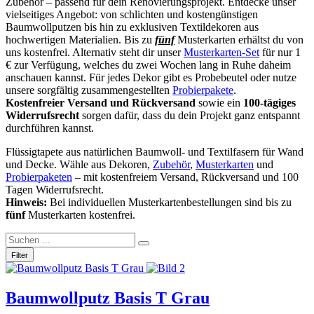
Zubehör – passend für dein Renovierungsprojekt. Entdecke unser
vielseitiges Angebot: von schlichten und kostengünstigen
Baumwollputzen bis hin zu exklusiven Textildekoren aus
hochwertigen Materialien. Bis zu
fünf
Musterkarten erhältst du von
uns kostenfrei. Alternativ steht dir unser
Musterkarten-Set
für nur 1
€ zur Verfügung, welches du zwei Wochen lang in Ruhe daheim
anschauen kannst. Für jedes Dekor gibt es Probebeutel oder nutze
unsere sorgfältig zusammengestellten
Probierpakete
.
Kostenfreier Versand und Rückversand
sowie ein
100-tägiges
Widerrufsrecht
sorgen dafür, dass du dein Projekt ganz entspannt
durchführen kannst.
Flüssigtapete aus natürlichen Baumwoll- und Textilfasern für Wand
und Decke. Wähle aus Dekoren,
Zubehör
,
Musterkarten
und
Probierpaketen
– mit kostenfreiem Versand, Rückversand und 100
Tagen Widerrufsrecht.
Hinweis:
Bei individuellen Musterkartenbestellungen sind bis zu
fünf
Musterkarten kostenfrei.
Filter
Baumwollputz Basis T Grau