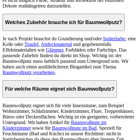
es nicht möglich Farbe, Struktur und Reflektion der einzelnen
Dekore realitätsgetreu darzustellen.
Welches Zubehör brauche ich für Baumwollputz?
Je nach Projekt brauchst du Grundierung und/oder
Isolierfarbe
, eine
Kelle oder
Traufel
,
Abdeckmaterial
und gegebenenfalls
Effektmaterialien wie
Glimmer
, Farbfäden oder Farbchips. Das
passende Zubehör findest du direkt im Shop. Wichtig ist: der
Baumwollputz muss farblich passend zum Untergrund sein. Wir
haben auch einen ausführlicheren Blogartikel zum Thema
Baumwollputz verarbeiten
.
Für welche Räume eignet sich Baumwollputz?
Baumwollputz eignet sich für viele Innenräume, zum Beispiel
Wohnzimmer, Schlafzimmer, Kinderzimmer, Flure, Treppenhäuser,
Büros oder Deckenflächen. Wichtig ist ein geeigneter, vorbereiteter
Untergrund. Wir haben Artikel für
Baumwollputz im
Kinderzimmer
sowie für
Baumwollputz im Bad
. Speziell für
Feuchträume (Bad und Küche) ist unsere Richtlinie: nicht in
Spritzbereichen da diese den Baumwollputz über längere Zeit