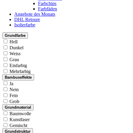
Farbchips
Farbfäden
Angebote des Monats
DHL Retoure
Isolierfarbe
Grundfarbe
Hell
Dunkel
Weiss
Grau
Einfarbig
Mehrfarbig
Bambuseffekte
Ja
Nein
Fein
Grob
Grundmaterial
Baumwolle
Kunstfaser
Gemischt
Grundstruktur