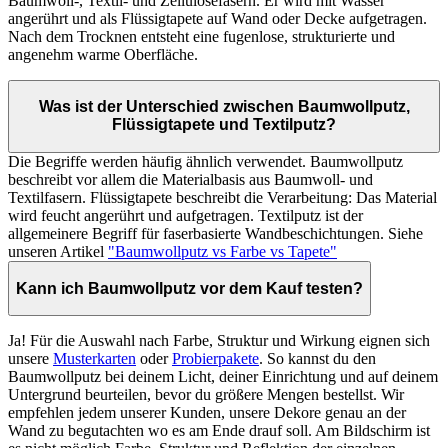
Baumwoll-, Textil- und Zellulosefasern. Er wird mit Wasser
angerührt und als Flüssigtapete auf Wand oder Decke aufgetragen.
Nach dem Trocknen entsteht eine fugenlose, strukturierte und
angenehm warme Oberfläche.
Was ist der Unterschied zwischen Baumwollputz,
Flüssigtapete und Textilputz?
Die Begriffe werden häufig ähnlich verwendet. Baumwollputz
beschreibt vor allem die Materialbasis aus Baumwoll- und
Textilfasern. Flüssigtapete beschreibt die Verarbeitung: Das Material
wird feucht angerührt und aufgetragen. Textilputz ist der
allgemeinere Begriff für faserbasierte Wandbeschichtungen. Siehe
unseren Artikel
"Baumwollputz vs Farbe vs Tapete"
Kann ich Baumwollputz vor dem Kauf testen?
Ja! Für die Auswahl nach Farbe, Struktur und Wirkung eignen sich
unsere
Musterkarten
oder
Probierpakete
. So kannst du den
Baumwollputz bei deinem Licht, deiner Einrichtung und auf deinem
Untergrund beurteilen, bevor du größere Mengen bestellst. Wir
empfehlen jedem unserer Kunden, unsere Dekore genau an der
Wand zu begutachten wo es am Ende drauf soll. Am Bildschirm ist